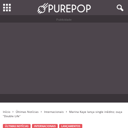
Publicidade
Início
Últimas Notícias
Internacionais
Marina Kaye lança single inédito; ouça
“Double Life”
ÚLTIMAS NOTÍCIAS
INTERNACIONAIS
LANÇAMENTOS