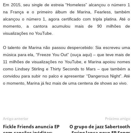
Em 2015, seu single de estreia “Homeless” alcançou o número 1
na França e o primeiro álbum de Marina, Fearless, também
alcançou o número 1, agora certificado com tripla platina. Até o
momento, a cantora acumulou mais de 90 milhões de
visualizações no YouTube.
O talento de Marina não passou despercebido: Sia escreveu uma
música para ela, “Freeze You Out” (ouça aqui) – que teve mais de
11 milhões de visualizações no YouTube, e Marina apoiou nomes
como Lindsey Stirling e Thirty Seconds to Mars – que também a
convidou para subir no palco e apresentar “Dangerous Night”. Até
o momento, Marina já fez mais de uma centena de shows ao vivo.
Artigo anterior
Próximo artigo
Fickle Friends anuncia EP
O grupo de jazz Sabertooth
com canções inéditas;
Swing lança novo EP Songs