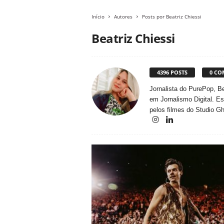
Início
Autores
Posts por Beatriz Chiessi
Beatriz Chiessi
4396 POSTS
0 CO
Jornalista do PurePop, B
em Jornalismo Digital. E
pelos filmes do Studio Gh