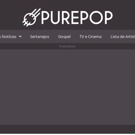
 Notícias
Sertanejos
Gospel
TV e Cinema
Lista de Artis
Publicidade