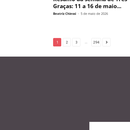
Graças: 11 a 16 de maio...
Beatriz Chiessi
-
5 de maio de 2026
...
1
2
3
294