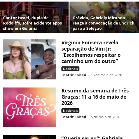
Cantor Israel, dupla de
Grávida, Gabriely Miranda
Rodolffo, sofre acidente após
reage à convocação de Endrick
show em Goiânia
para a Seleção
Virginia Fonseca revela
separação de Vini Jr:
“Escolhemos respeitar o
caminho um do outro”
Nacionais
Beatriz Chiessi
-
15 de maio de 2026
Resumo da semana de Três
Graças: 11 a 16 de maio de
2026
Nacionais
Beatriz Chiessi
-
5 de maio de 2026
“Queria ser eu”: Gabriela