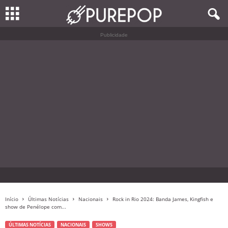
Publicidade
Início
Últimas Notícias
Nacionais
Rock in Rio 2024: Banda James, Kingfish e
show de Penélope com...
ÚLTIMAS NOTÍCIAS
NACIONAIS
SHOWS