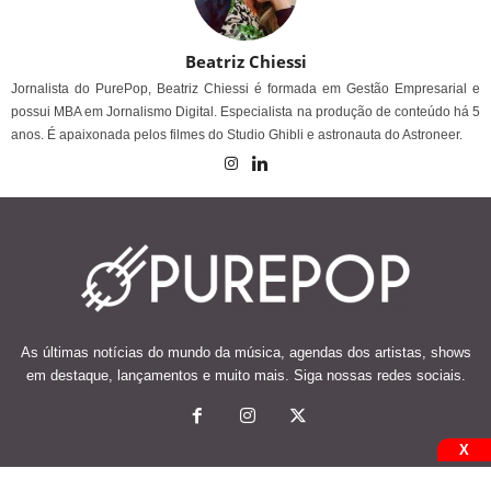
Beatriz Chiessi
Jornalista do PurePop, Beatriz Chiessi é formada em Gestão Empresarial e
possui MBA em Jornalismo Digital. Especialista na produção de conteúdo há 5
anos. É apaixonada pelos filmes do Studio Ghibli e astronauta do Astroneer.
As últimas notícias do mundo da música, agendas dos artistas, shows
em destaque, lançamentos e muito mais. Siga nossas redes sociais.
X