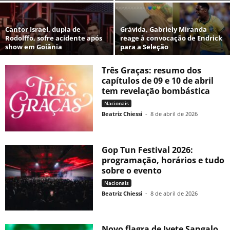
Cantor Israel, dupla de
Grávida, Gabriely Miranda
Rodolffo, sofre acidente após
reage à convocação de Endrick
show em Goiânia
para a Seleção
Três Graças: resumo dos
capítulos de 09 e 10 de abril
tem revelação bombástica
Nacionais
Beatriz Chiessi
-
8 de abril de 2026
Gop Tun Festival 2026:
programação, horários e tudo
sobre o evento
Nacionais
Beatriz Chiessi
-
8 de abril de 2026
Novo flagra de Ivete Sangalo