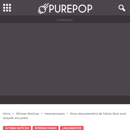
Publicidade
Início
Últimas Notícias
Internacionais
Novo documentário de Celine Dion será
lançado em junho
ÚLTIMAS NOTÍCIAS
INTERNACIONAIS
LANÇAMENTOS