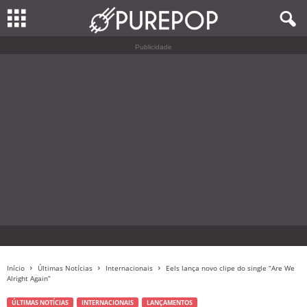
Publicidade
Início
Últimas Notícias
Internacionais
Eels lança novo clipe do single “Are We
Alright Again”
ÚLTIMAS NOTÍCIAS
INTERNACIONAIS
LANÇAMENTOS