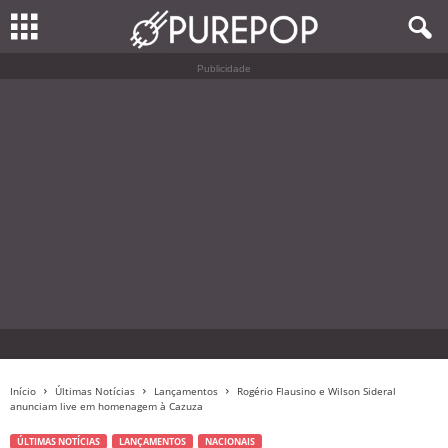
Publicidade
Início
Últimas Notícias
Lançamentos
Rogério Flausino e Wilson Sideral
anunciam live em homenagem à Cazuza
ÚLTIMAS NOTÍCIAS
LANÇAMENTOS
NACIONAIS