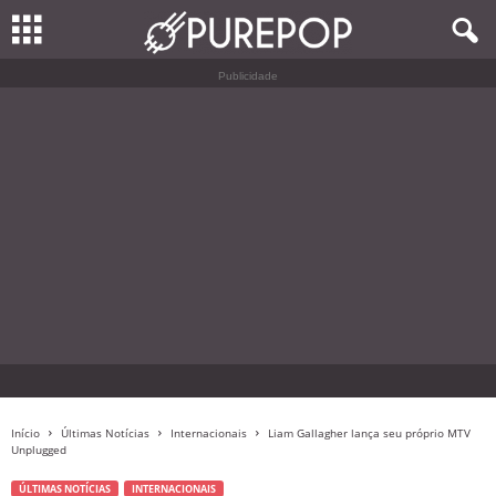
Publicidade
Início
Últimas Notícias
Internacionais
Liam Gallagher lança seu próprio MTV
Unplugged
ÚLTIMAS NOTÍCIAS
INTERNACIONAIS