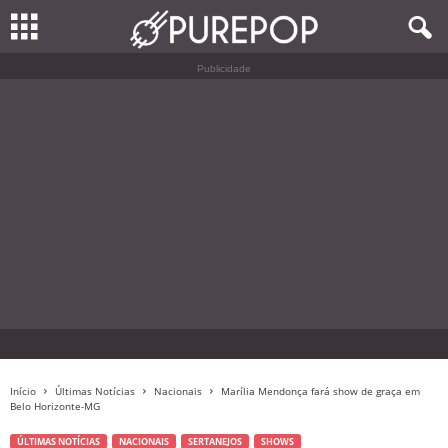
Publicidade
Início
Últimas Notícias
Nacionais
Marília Mendonça fará show de graça em
Belo Horizonte-MG
ÚLTIMAS NOTÍCIAS
NACIONAIS
SERTANEJOS
SHOWS