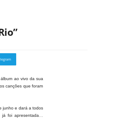
Rio”
elegram
Copy URL
 álbum ao vivo da sua
remos canções que foram
e junho e dará a todos
 já foi apresentada…