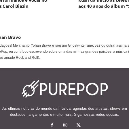
erformance e vocal no
Rush dá início às celeb
z Carol Biazin
aos 40 anos do álbum 
han Bravo
ações! Me chamo Yohan Bravo e sou um Ghostwriter que, vez ou outra, assina a
Pop, eu contribuo escrevendo sobre uma das minhas grandes paixões: a música 
eu amado Rock and Roll).
As últimas notícias do mundo da música, agendas dos artistas, shows em
destaque, lançamentos e muito mais. Siga nossas redes sociais.