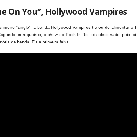
ine On You”, Hollywood Vampires
imeiro “single”, a banda Hollywood Vampires tratou de alimentar o h
Segundo os roqueiros, o show do Rock In Rio foi selecionado, pois f
stória da banda. Eis a primeira faixa…