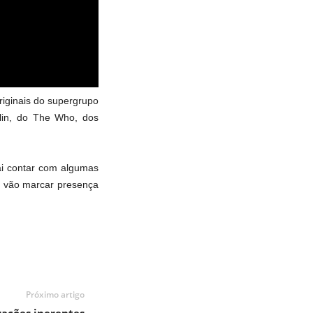
riginais do supergrupo
lin, do The Who, dos
i contar com algumas
e vão marcar presença
Próximo artigo