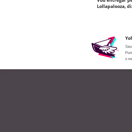
Vou entregar p
Lollapalooza, di
Yo
Saud
Pure
o m