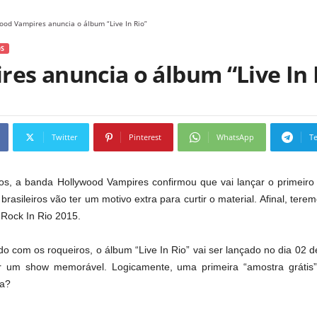
ood Vampires anuncia o álbum “Live In Rio”
S
es anuncia o álbum “Live In 
Twitter
Pinterest
WhatsApp
T
s, a banda Hollywood Vampires confirmou que vai lançar o primeiro
s brasileiros vão ter um motivo extra para curtir o material. Afinal, te
 Rock In Rio 2015.
 com os roqueiros, o álbum “Live In Rio” vai ser lançado no dia 02 d
ar um show memorável. Logicamente, uma primeira “amostra grátis”
da?