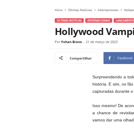
Início
Últimas Notícias
Internacionais
Hollyw
ÚLTIMAS NOTÍCIAS
INTERNACIONAIS
LANÇAMENTO
Hollywood Vampir
Por
Yohan Bravo
-
21 de março de 2023
Facebook
Compartilhar
Surpreendendo a todo
história. E sim, os fã
capturadas durante o
Isso mesmo! De acordo
a chance de revisit
vamos dar uma olha