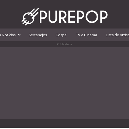
 Notícias
Sertanejos
Gospel
TV e Cinema
Lista de Artis
Publicidade