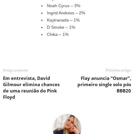
Noah Cyrus – 3%
Ingrid Andress – 2%
Kaytranada – 1%
D Smoke – 1%
Chika – 1%
Artigo anterior
Próximo artigo
Em entrevista, David
Flay anuncia “Osmar”,
Gilmour elimina chances
primeiro single solo pós
de uma reunião do Pink
BBB20
Floyd