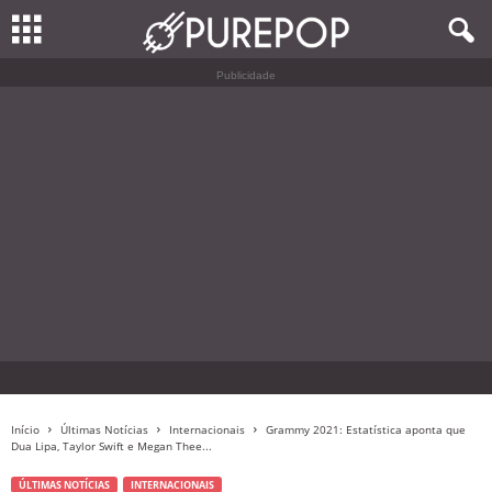
Publicidade
Início
Últimas Notícias
Internacionais
Grammy 2021: Estatística aponta que
Dua Lipa, Taylor Swift e Megan Thee...
ÚLTIMAS NOTÍCIAS
INTERNACIONAIS