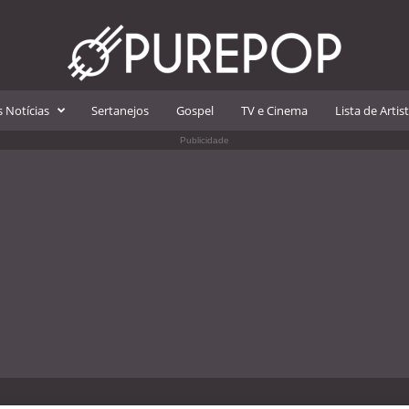
 Notícias
Sertanejos
Gospel
TV e Cinema
Lista de Artis
Publicidade