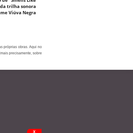
o de “Smells Like
 da trilha sonora
ilme Viúva Negra
s próprias obras. Aqui no
(mais precisamente, sobre
X