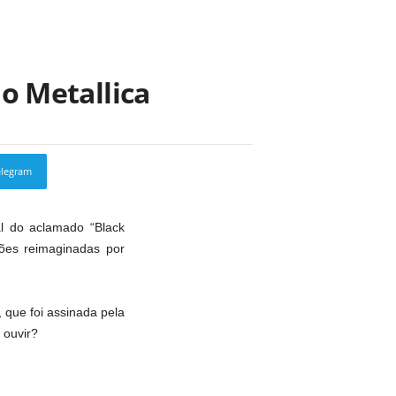
do Metallica
elegram
Copy URL
l do aclamado “Black
ções reimaginadas por
 que foi assinada pela
 ouvir?