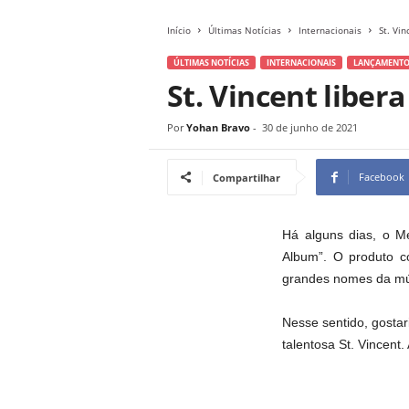
Início
Últimas Notícias
Internacionais
St. Vin
ÚLTIMAS NOTÍCIAS
INTERNACIONAIS
LANÇAMENTO
St. Vincent libera
Por
Yohan Bravo
-
30 de junho de 2021
Facebook
Compartilhar
Há alguns dias, o M
Album”. O produto c
grandes nomes da mú
Nesse sentido, gostar
talentosa St. Vincent