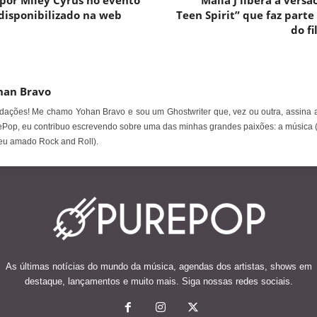
por Miley Cyrus no evento
Malia J libera a versã
disponibilizado na web
Teen Spirit” que faz parte
do f
han Bravo
ações! Me chamo Yohan Bravo e sou um Ghostwriter que, vez ou outra, assina a
Pop, eu contribuo escrevendo sobre uma das minhas grandes paixões: a música 
eu amado Rock and Roll).
As últimas notícias do mundo da música, agendas dos artistas, shows em
destaque, lançamentos e muito mais. Siga nossas redes sociais.