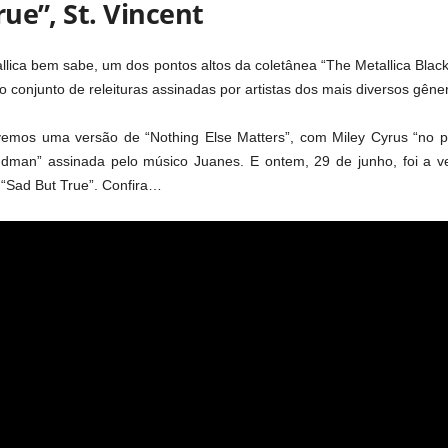
rue”, St. Vincent
lica bem sabe, um dos pontos altos da coletânea “The Metallica Blackl
o conjunto de releituras assinadas por artistas dos mais diversos gêne
vemos uma versão de “Nothing Else Matters”, com Miley Cyrus “no pa
dman” assinada pelo músico Juanes. E ontem, 29 de junho, foi a ve
e “Sad But True”. Confira…