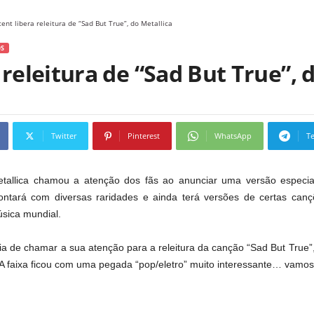
cent libera releitura de “Sad But True”, do Metallica
S
 releitura de “Sad But True”, 
Twitter
Pinterest
WhatsApp
T
etallica chamou a atenção dos fãs ao anunciar uma versão especia
ontará com diversas raridades e ainda terá versões de certas can
sica mundial.
ia de chamar a sua atenção para a releitura da canção “Sad But True”,
. A faixa ficou com uma pegada “pop/eletro” muito interessante… vamos