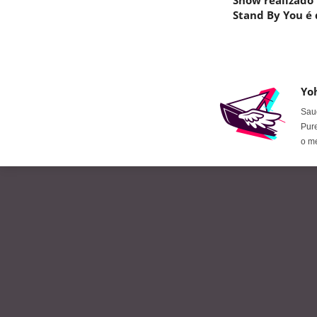
Show realizado 
Stand By You é 
Yo
Saud
Pure
o m