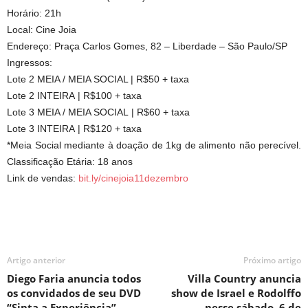
Horário: 21h
Local: Cine Joia
Endereço: Praça Carlos Gomes, 82 – Liberdade – São Paulo/SP
Ingressos:
Lote 2 MEIA / MEIA SOCIAL | R$50 + taxa
Lote 2 INTEIRA | R$100 + taxa
Lote 3 MEIA / MEIA SOCIAL | R$60 + taxa
Lote 3 INTEIRA | R$120 + taxa
*Meia Social mediante à doação de 1kg de alimento não perecível.
Classificação Etária: 18 anos
Link de vendas:
bit.ly/cinejoia11dezembro
Artigo anterior
Próximo artigo
Diego Faria anuncia todos
Villa Country anuncia
os convidados de seu DVD
show de Israel e Rodolffo
“Sinta a Experiência”
nesse sábado, 6 de