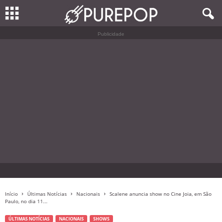
Publicidade
Início
Últimas Notícias
Nacionais
Scalene anuncia show no Cine Joia, em São
Paulo, no dia 11...
ÚLTIMAS NOTÍCIAS
NACIONAIS
SHOWS