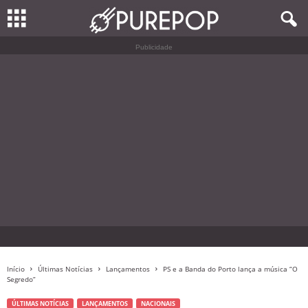
Publicidade
Início
Últimas Notícias
Lançamentos
PS e a Banda do Porto lança a música “O
Segredo”
ÚLTIMAS NOTÍCIAS
LANÇAMENTOS
NACIONAIS