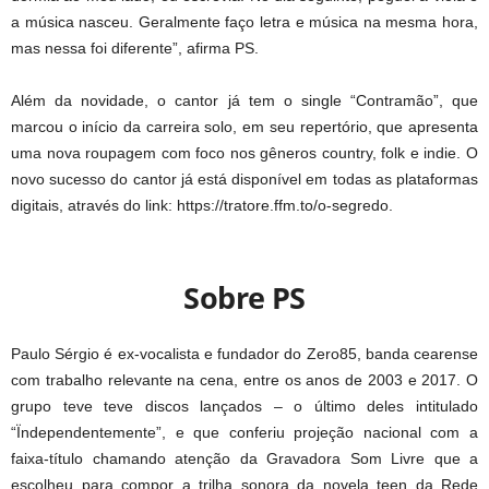
a música nasceu. Geralmente faço letra e música na mesma hora,
mas nessa foi diferente”, afirma PS.
Além da novidade, o cantor já tem o single “Contramão”, que
marcou o início da carreira solo, em seu repertório, que apresenta
uma nova roupagem com foco nos gêneros country, folk e indie. O
novo sucesso do cantor já está disponível em todas as plataformas
digitais, através do link: https://tratore.ffm.to/o-segredo.
Sobre PS
Paulo Sérgio é ex-vocalista e fundador do Zero85, banda cearense
com trabalho relevante na cena, entre os anos de 2003 e 2017. O
grupo teve teve discos lançados – o último deles intitulado
“Ïndependentemente”, e que conferiu projeção nacional com a
faixa-título chamando atenção da Gravadora Som Livre que a
escolheu para compor a trilha sonora da novela teen da Rede