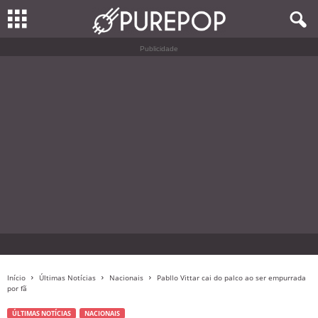
Publicidade
Início
Últimas Notícias
Nacionais
Pabllo Vittar cai do palco ao ser empurrada
por fã
ÚLTIMAS NOTÍCIAS
NACIONAIS