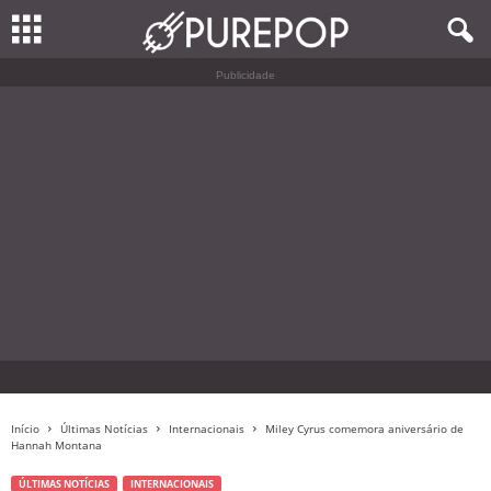
Publicidade
Início
Últimas Notícias
Internacionais
Miley Cyrus comemora aniversário de
Hannah Montana
ÚLTIMAS NOTÍCIAS
INTERNACIONAIS