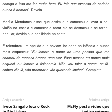
comigo e isso me fez muito bem. Eu falo que excesso de carinho
nunca é demais”
. Revela.
Marília Mendonça disse que assim que começou a levar o seu
violão na escola e começar a tocar ela se destacou e se tornou
popular, devido sua habilidade no canto.
E relembrou um apelido que haviam lhe dado na infância e nunca
mais esqueceu:
“Eu lembro o nome de uma pessoa que me
chamou de macaca branca uma vez. Essa pessoa eu nunca mais
esqueci, eu lembro a fisionomia. Não vou falar o nome, os fã-
clubes vão lá, vão procurar e vão querendo linchar”
. Completou.
Artigo anterior
Próximo artigo
Ivete Sangalo lota o Rock
McFly posta vídeo que
in Rio Lisboa
indica retorno