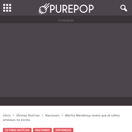
Publicidade
Início
Últimas Notícias
Nacionais
Marília Mendonça revela que já sofreu
ameaças na escola
ÚLTIMAS NOTÍCIAS
NACIONAIS
SERTANEJOS