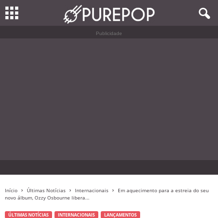
Publicidade
Início
Últimas Notícias
Internacionais
Em aquecimento para a estreia do seu
novo álbum, Ozzy Osbourne libera...
ÚLTIMAS NOTÍCIAS
INTERNACIONAIS
LANÇAMENTOS