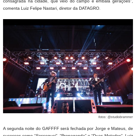
consagrada na cidade, que veio do campo e embala gerações”,
comenta Luiz Felipe Nastari, diretor da DATAGRO.
fotos: @studiobrammer
A segunda noite do GAFFFF será fechada por Jorge e Mateus, de
sucessos como “Sosseguei”, “Propaganda” e “Duas Metades”. Luiz