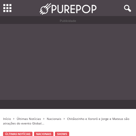
Publicidade
Início
Últimas Notícias
Nacionais
Chitãozinho e Xororó e Jorge e Mateus são
atrações do evento Global...
ÚLTIMAS NOTÍCIAS
NACIONAIS
SHOWS