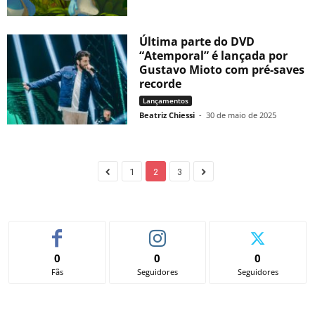
Última parte do DVD
“Atemporal” é lançada por
Gustavo Mioto com pré-saves
recorde
Lançamentos
Beatriz Chiessi
-
30 de maio de 2025
1
2
3
0
0
0
Fãs
Seguidores
Seguidores