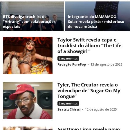
BTS divulga tracklist de
Integrante do MAMAMOO,
“Arirang” com colaborações
Solar revela pôster misterioso
especiais
de nova música
Taylor Swift revela capa e
tracklist do álbum “The Life
of a Showgirl”
Lançamentos
Redação PurePop
-
13 de agosto de 2025
Tyler, The Creator revela o
videoclipe de “Sugar On My
Tongue”
Lançamentos
Beatriz Chiessi
-
12 de agosto de 2025
Gusttavo Lima revela novo