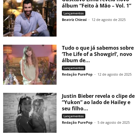
álbum “Feito à Mão – Vol. 1”
Lançamentos
Beatriz Chiessi
-
12 de agosto de 2025
Tudo o que já sabemos sobre
‘The Life of a Showgirl’, novo
álbum de...
Lançamentos
Redação PurePop
-
12 de agosto de 2025
Justin Bieber revela o clipe de
“Yukon” ao lado de Hailey e
seu filho...
Lançamentos
Redação PurePop
-
5 de agosto de 2025