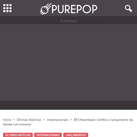
Publicidade
Início
Últimas Notícias
Internacionais
BTS Heartbeat: Confira o lançamento da
banda sul-coreana!
ÚLTIMAS NOTÍCIAS
INTERNACIONAIS
LANÇAMENTOS