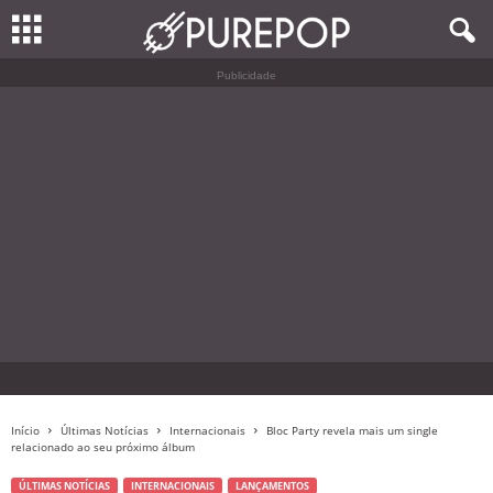
Publicidade
Início
Últimas Notícias
Internacionais
Bloc Party revela mais um single
relacionado ao seu próximo álbum
ÚLTIMAS NOTÍCIAS
INTERNACIONAIS
LANÇAMENTOS