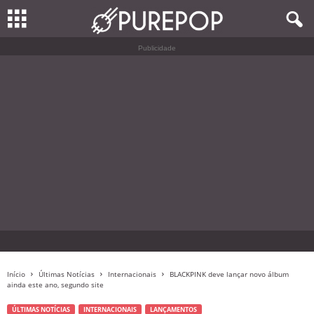
Publicidade
Início
Últimas Notícias
Internacionais
BLACKPINK deve lançar novo álbum
ainda este ano, segundo site
ÚLTIMAS NOTÍCIAS
INTERNACIONAIS
LANÇAMENTOS