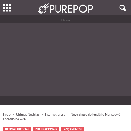
Publicidade
Início
Últimas Notícias
Internacionais
Novo single do lendário Morissey é
liberado na web
ÚLTIMAS NOTÍCIAS
INTERNACIONAIS
LANÇAMENTOS