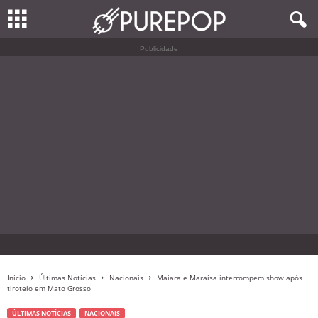
Publicidade
Início
Últimas Notícias
Nacionais
Maiara e Maraísa interrompem show após
tiroteio em Mato Grosso
ÚLTIMAS NOTÍCIAS
NACIONAIS