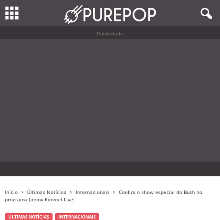
Publicidade
Início
Últimas Notícias
Internacionais
Confira o show especial do Bush no
programa Jimmy Kimmel Live!
ÚLTIMAS NOTÍCIAS
INTERNACIONAIS