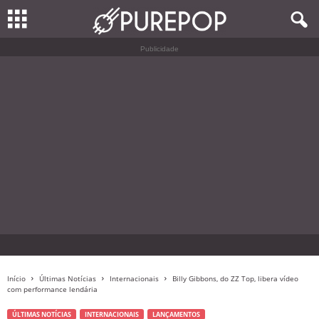
Publicidade
Início
Últimas Notícias
Internacionais
Billy Gibbons, do ZZ Top, libera vídeo
com performance lendária
ÚLTIMAS NOTÍCIAS
INTERNACIONAIS
LANÇAMENTOS