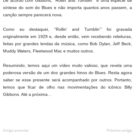
De acordo com Gibbons, “Rollin’ and Tumblin’” é uma espécie de
síntese do som do Blues e não importa quantos anos passem, a
canção sempre parecerá nova.
Como eu destaquei, “Rollin’ and Tumblin’” foi gravada
originalmente em 1929 e, desde então, vem recebendo releituras,
feitas por grandes lendas da música, como Bob Dylan, Jeff Beck,
Muddy Waters, Fleetwood Mac e muitos outros.
Resumindo, temos aqui um vídeo muito valioso, que revela uma
poderosa versão de um dos grandes hinos do Blues. Resta agora
saber se esse presente será acompanhado por outros. Portanto,
temos que ficar de olho nas movimentações do icônico Billy
Gibbons. Até a próxima…
Artigo anterior
Próximo artigo