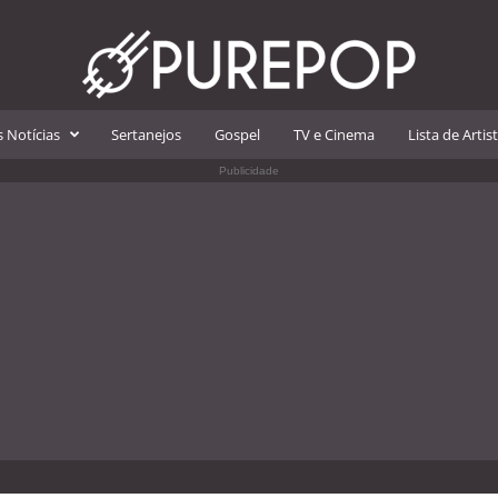
 Notícias
Sertanejos
Gospel
TV e Cinema
Lista de Artis
Publicidade