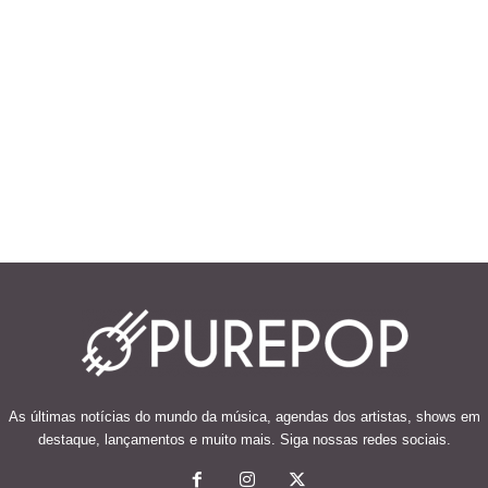
As últimas notícias do mundo da música, agendas dos artistas, shows em
destaque, lançamentos e muito mais. Siga nossas redes sociais.