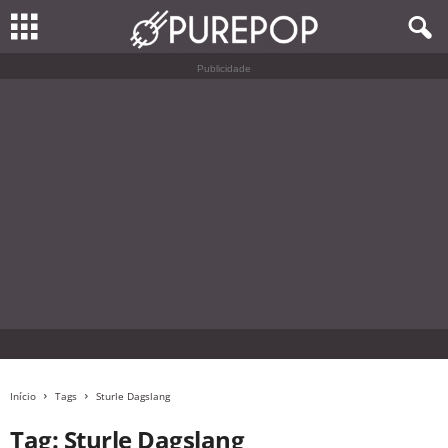
Publicidade
Início
Tags
Sturle Dagslang
Tag: Sturle Dagslang