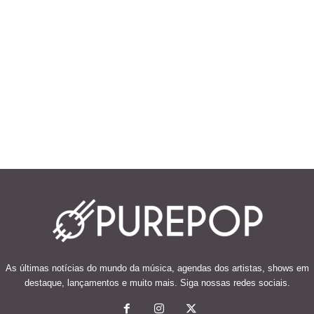
As últimas notícias do mundo da música, agendas dos artistas, shows em
destaque, lançamentos e muito mais. Siga nossas redes sociais.