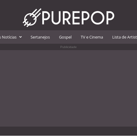
 Notícias
Sertanejos
Gospel
TV e Cinema
Lista de Artis
Publicidade