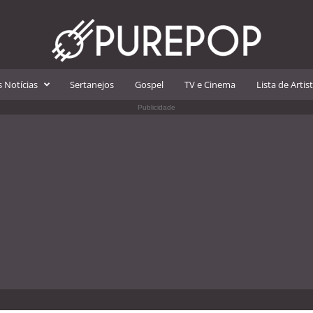
 Notícias
Sertanejos
Gospel
TV e Cinema
Lista de Artis
Publicidade