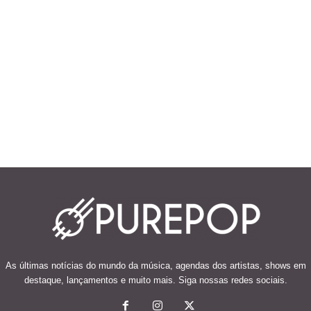
As últimas notícias do mundo da música, agendas dos artistas, shows em
destaque, lançamentos e muito mais. Siga nossas redes sociais.