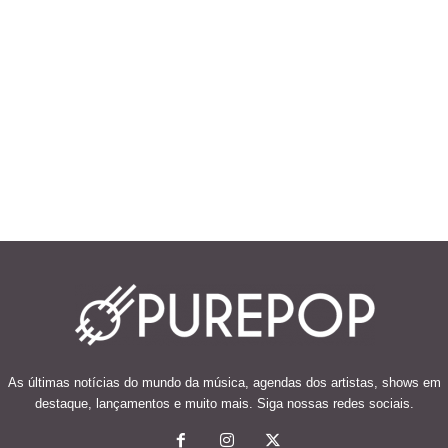
As últimas notícias do mundo da música, agendas dos artistas, shows em
destaque, lançamentos e muito mais. Siga nossas redes sociais.