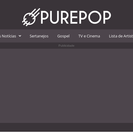
 Notícias
Sertanejos
Gospel
TV e Cinema
Lista de Artis
Publicidade