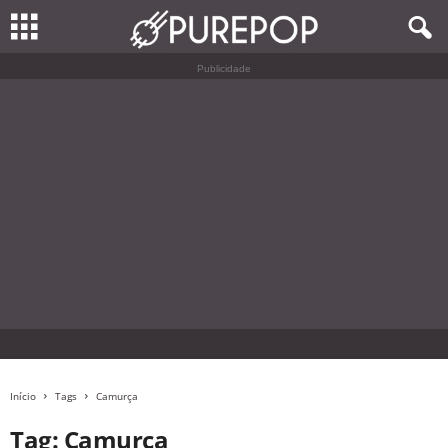
Publicidade
Início
Tags
Camurça
Tag: Camurça