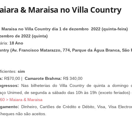
aiara & Maraisa no Villa Country
 Maraisa no Villa Country dia 1 de dezembro 2022 (quinta-feira)
zembro de 2022 (quinta)
tária:
18 Ano
untry (
Av. Francisco Matarazzo, 774
, Parque da Água Branca, São
ficientes:
sim
a:
R$70,00 |
Camarote Brahma:
R$ 340,00
ngressos:
Nas bilheterias do Villa Country de quinta a domingo
paço Unimed, de segunda a sábado das 10h às 19h (exceto feriados) o
360 > Maiara & Maraisa
agamento:
Dinheiro, Cartões de Crédito e Débito, Visa, Visa Electr
heques não são aceitos.