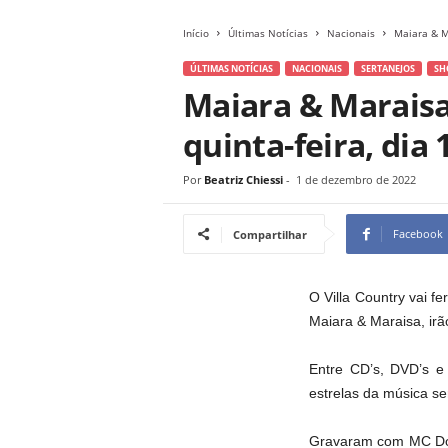
Início
Últimas Notícias
Nacionais
Maiara & Ma
ÚLTIMAS NOTÍCIAS
NACIONAIS
SERTANEJOS
SH
Maiara & Maraisa
quinta-feira, dia
Por
Beatriz Chiessi
-
1 de dezembro de 2022
Facebook
Compartilhar
O Villa Country vai f
Maiara & Maraisa, ir
Entre CD’s, DVD’s e
estrelas da música s
Gravaram com MC Don 