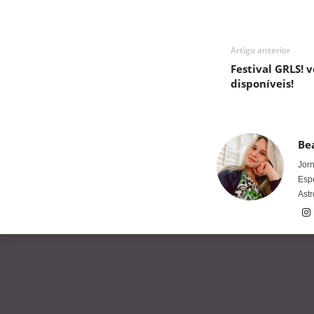
Artigo anterior
Festival GRLS! 
disponíveis!
Bea
Jorn
Espe
Astr