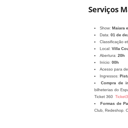
Serviços M
Show:
Maiara e
Data:
01 de de
Classificação e
Local:
Villa Co
Abertura:
20h
Início:
00h
Acesso para de
Ingressos:
Pist
Compra de i
bilheterias do Es
Ticket 360
Ticket
Formas de P
Club, Redeshop. C