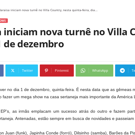
raisa iniciam nova turnê no Villa Country, nesta quinta-feira, dia...
OWS
 iniciam nova turnê no Villa 
 1 de dezembro
Twitter
Pinterest
WhatsApp
T
erver no dia 1 de dezembro, quinta-feira. É nesta data que as gêmeas 
ão fazer um mega show na casa sertaneja mais importante da América L
 EP’s, as irmãs emplacam um sucesso atrás do outro e fazem part
ertaneja. Antenadas, estão sempre em busca de novidades e passeiam p
Juan (funk), Japinha Conde (forró), Dilsinho (samba), Barões da Pis