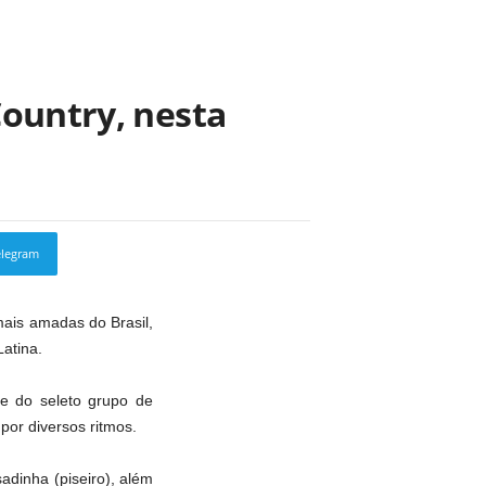
Country, nesta
elegram
Copy URL
mais amadas do Brasil,
atina.
e do seleto grupo de
or diversos ritmos.
adinha (piseiro), além