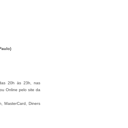
Paulo)
 das 20h às 23h, nas
u Online pelo site da
on, MasterCard, Diners