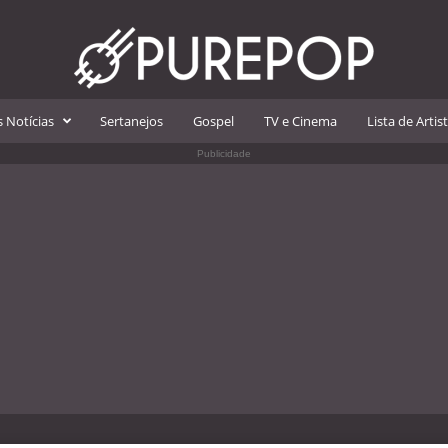
 Notícias
Sertanejos
Gospel
TV e Cinema
Lista de Artis
Publicidade