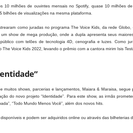
os 10 milhões de ouvintes mensais no Spotify, quase 10 milhões de 
5 bilhões de visualizações na mesma plataforma.
strearam como juradas no programa The Voice Kids, da rede Globo,
, um show de mega produção, onde a dupla apresenta seus maiores
público com telões de tecnologia 4D, cenografia e luzes. Como ju
 The Voice Kids 2022, levando o prêmio com a cantora mirim Isis Test
dentidade”
 de muitos shows, parcerias e lançamentos, Maiara & Maraisa, segue 
ação do novo projeto “Identidade”. Para este show, as irmãs promet
pada”, “Todo Mundo Menos Você”, além dos novos hits.
disponíveis e podem ser adquiridos online ou através das bilheterias d