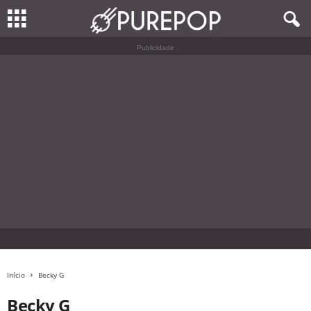
Publicidade
Início
Becky G
Becky G