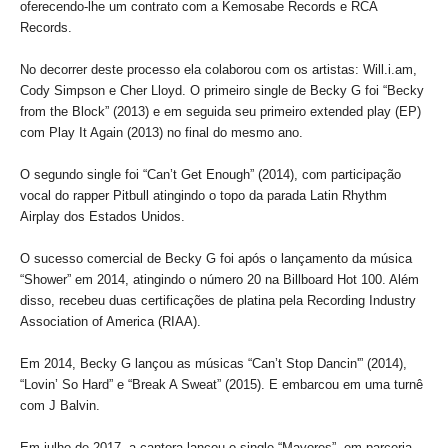
oferecendo-lhe um contrato com a Kemosabe Records e RCA
Records.
No decorrer deste processo ela colaborou com os artistas: Will.i.am,
Cody Simpson e Cher Lloyd. O primeiro single de Becky G foi “Becky
from the Block” (2013) e em seguida seu primeiro extended play (EP)
com Play It Again (2013) no final do mesmo ano.
O segundo single foi “Can’t Get Enough” (2014), com participação
vocal do rapper Pitbull atingindo o topo da parada Latin Rhythm
Airplay dos Estados Unidos.
O sucesso comercial de Becky G foi após o lançamento da música
“Shower” em 2014, atingindo o número 20 na Billboard Hot 100. Além
disso, recebeu duas certificações de platina pela Recording Industry
Association of America (RIAA).
Em 2014, Becky G lançou as músicas “Can’t Stop Dancin'” (2014),
“Lovin’ So Hard” e “Break A Sweat” (2015). E embarcou em uma turnê
com J Balvin.
Em julho de 2017, a cantora lançou o single “Mayores”, em parceria