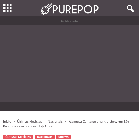
Publicidade
Início
Últimas Notícias
Nacionais
Wanessa Camargo anuncia show em São
Paulo na casa noturna High Club
ÚLTIMAS NOTÍCIAS
NACIONAIS
SHOWS