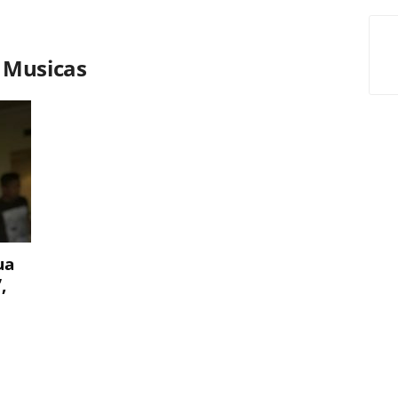
 Musicas
ua
,