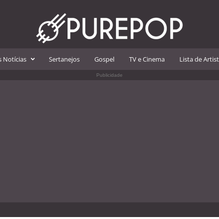
 Notícias
Sertanejos
Gospel
TV e Cinema
Lista de Artis
Publicidade