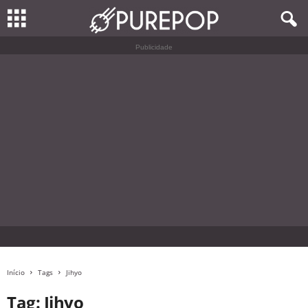
Publicidade
Início
Tags
Jihyo
Tag: Jihyo