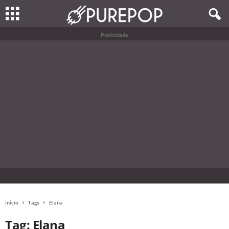
Publicidade
Início
Tags
Elana
Tag: Elana