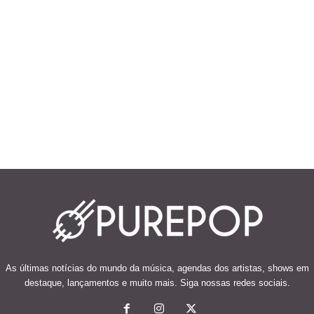
As últimas notícias do mundo da música, agendas dos artistas, shows em
destaque, lançamentos e muito mais. Siga nossas redes sociais.