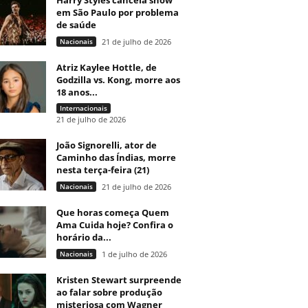
Harry Styles cancela show
em São Paulo por problema
de saúde
Nacionais
21 de julho de 2026
Atriz Kaylee Hottle, de
Godzilla vs. Kong, morre aos
18 anos...
Internacionais
21 de julho de 2026
João Signorelli, ator de
Caminho das Índias, morre
nesta terça-feira (21)
Nacionais
21 de julho de 2026
Que horas começa Quem
Ama Cuida hoje? Confira o
horário da...
Nacionais
1 de julho de 2026
Kristen Stewart surpreende
ao falar sobre produção
misteriosa com Wagner