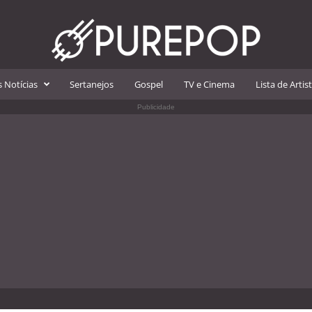
 Notícias
Sertanejos
Gospel
TV e Cinema
Lista de Artis
Publicidade