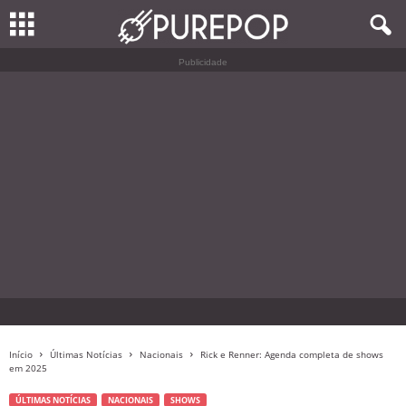
Publicidade
Início
Últimas Notícias
Nacionais
Rick e Renner: Agenda completa de shows
em 2025
ÚLTIMAS NOTÍCIAS
NACIONAIS
SHOWS