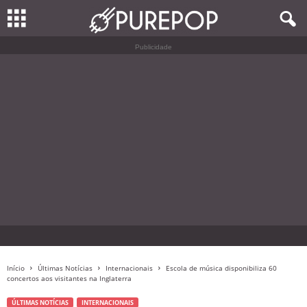
Publicidade
Início
Últimas Notícias
Internacionais
Escola de música disponibiliza 60
concertos aos visitantes na Inglaterra
ÚLTIMAS NOTÍCIAS
INTERNACIONAIS