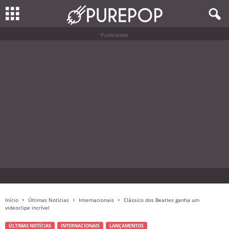
Publicidade
Início
Últimas Notícias
Internacionais
Clássico dos Beatles ganha um
videoclipe incrível
ÚLTIMAS NOTÍCIAS
INTERNACIONAIS
LANÇAMENTOS