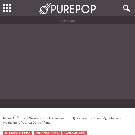
Publicidade
Início
Últimas Notícias
Internacionais
Queens of the Stone Age libera o
videoclipe oficial da ótima “Paper...
ÚLTIMAS NOTÍCIAS
INTERNACIONAIS
LANÇAMENTOS