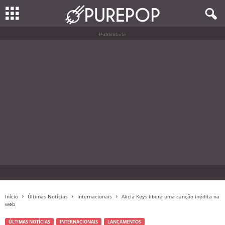
Publicidade
Início
Últimas Notícias
Internacionais
Alicia Keys libera uma canção inédita na
web
ÚLTIMAS NOTÍCIAS
INTERNACIONAIS
LANÇAMENTOS