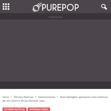
Publicidade
Início
Últimas Notícias
Internacionais
Noel Gallagher apresenta uma releitura
de um clássico do Joy Division, mas...
ÚLTIMAS NOTÍCIAS
INTERNACIONAIS