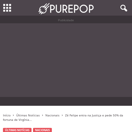
Publicidade
Início
Últimas Notícias
Nacionais
Zé Felipe entra na Justiça e pede 50% da
fortuna de Virgínia...
ÚLTIMAS NOTÍCIAS
NACIONAIS