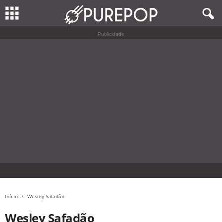
Publicidade
Início
Wesley Safadão
Wesley Safadão