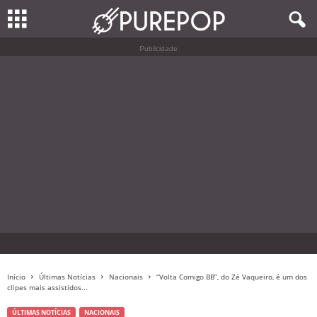
Publicidade
Início
Últimas Notícias
Nacionais
“Volta Comigo BB”, do Zé Vaqueiro, é um dos
clipes mais assistidos...
ÚLTIMAS NOTÍCIAS
NACIONAIS